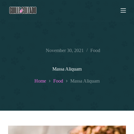
S
k
i
p
t
o
c
o
n
November 30, 2021
Food
t
e
n
Massa Aliquam
t
Home
Food
Massa Aliquam